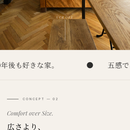
SCROLL
好きな家。
●
五感で感じる
CONCEPT — 02
Comfort over Size.
広さより、