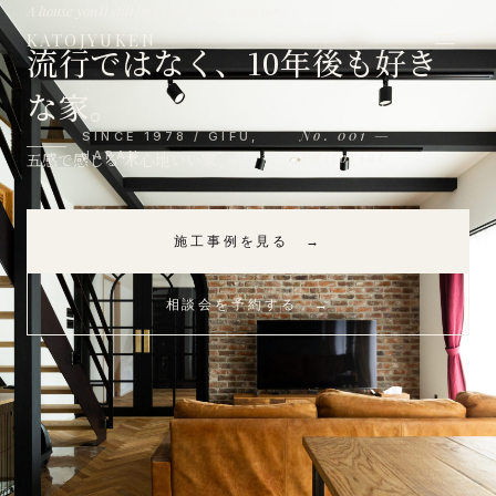
A house you'll still love, ten years from now.
≡
KATOJYUKEN
流行ではなく、10年後も好き
な家。
No. 001 —
SINCE 1978 / GIFU,
JAPAN
Editorial
五感で感じる 木心地いい家。
施工事例を見る →
相談会を予約する →