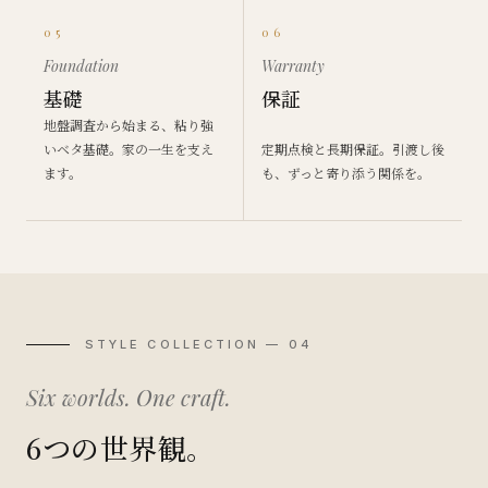
05
06
Foundation
Warranty
基礎
保証
地盤調査から始まる、粘り強
いベタ基礎。家の一生を支え
定期点検と長期保証。引渡し後
ます。
も、ずっと寄り添う関係を。
STYLE COLLECTION — 04
Six worlds. One craft.
6つの世界観。