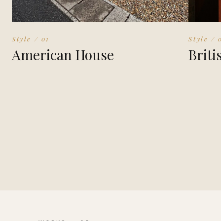
Style / 01
Style / 
American House
Briti