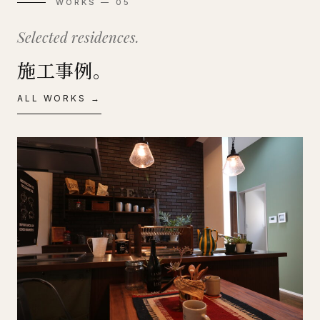
WORKS — 05
Selected residences.
施工事例。
ALL WORKS →