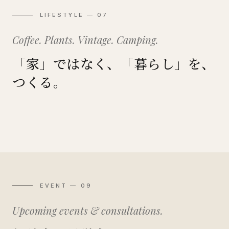
LIFESTYLE — 07
Coffee. Plants. Vintage. Camping.
「家」ではなく、「暮らし」を、
つくる。
Coffee
Plants
DIY
Garage
Vintage
Camping
珈琲のある暮らし
植物のある暮らし
自分でつくる暮らし
ガレージのある暮らし
ヴィンテージと暮らす
外に開かれた暮らし
EVENT — 09
Upcoming events & consultations.