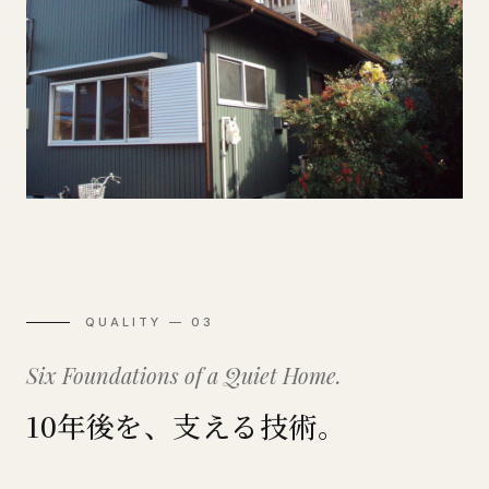
QUALITY — 03
Six Foundations of a Quiet Home.
10年後を、支える技術。