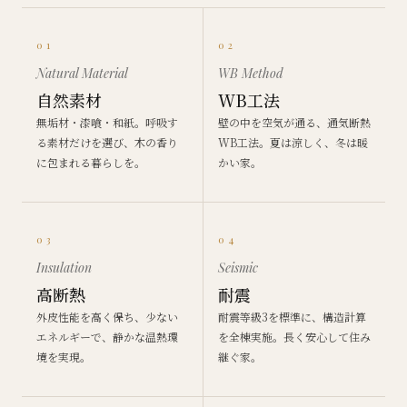
01
02
Natural Material
WB Method
自然素材
WB工法
無垢材・漆喰・和紙。呼吸す
壁の中を空気が通る、通気断熱
る素材だけを選び、木の香り
WB工法。夏は涼しく、冬は暖
に包まれる暮らしを。
かい家。
03
04
Insulation
Seismic
高断熱
耐震
外皮性能を高く保ち、少ない
耐震等級3を標準に、構造計算
エネルギーで、静かな温熱環
を全棟実施。長く安心して住み
境を実現。
継ぐ家。