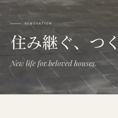
RENOVATION
住み継ぐ、つ
New life for beloved houses.