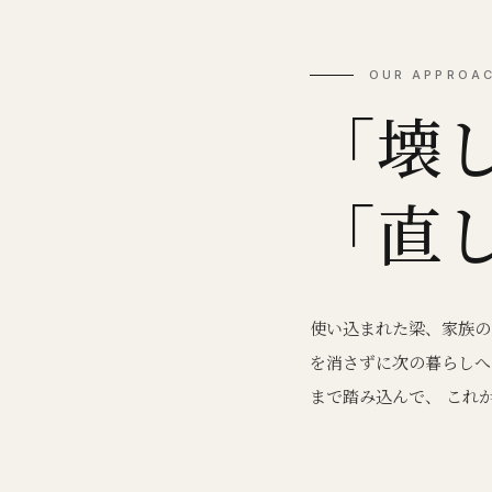
OUR APPROA
「壊
「直
使い込まれた梁、家族の
を消さずに次の暮らしへ
まで踏み込んで、 これ