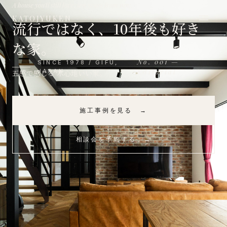
A house you'll still love, ten years from now.
≡
KATOJYUKEN
流行ではなく、10年後も好き
な家。
No. 001 —
SINCE 1978 / GIFU,
JAPAN
Editorial
五感で感じる 木心地いい家。
施工事例を見る →
相談会を予約する →