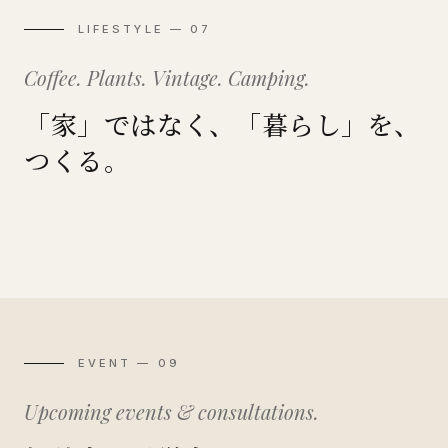
LIFESTYLE — 07
Coffee. Plants. Vintage. Camping.
「家」ではなく、「暮らし」を、
つくる。
Coffee
Plants
DIY
Garage
Vintage
Camping
珈琲のある暮らし
植物のある暮らし
自分でつくる暮らし
ガレージのある暮らし
ヴィンテージと暮らす
外に開かれた暮らし
EVENT — 09
Upcoming events & consultations.