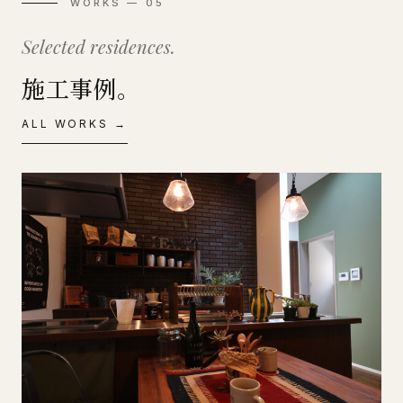
WORKS — 05
Selected residences.
施工事例。
ALL WORKS →