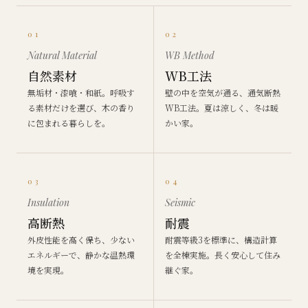
01
02
Natural Material
WB Method
自然素材
WB工法
無垢材・漆喰・和紙。呼吸す
壁の中を空気が通る、通気断熱
る素材だけを選び、木の香り
WB工法。夏は涼しく、冬は暖
に包まれる暮らしを。
かい家。
03
04
Insulation
Seismic
高断熱
耐震
外皮性能を高く保ち、少ない
耐震等級3を標準に、構造計算
エネルギーで、静かな温熱環
を全棟実施。長く安心して住み
境を実現。
継ぐ家。