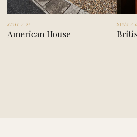
Style / 01
Style / 
American House
Briti