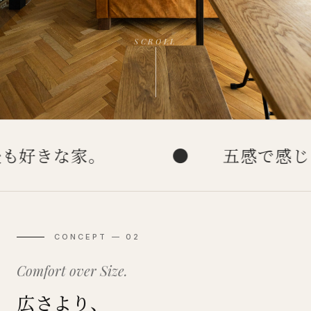
SCROLL
な家。
●
五感で感じる、木
CONCEPT — 02
Comfort over Size.
広さより、