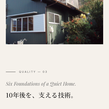
QUALITY — 03
Six Foundations of a Quiet Home.
10年後を、支える技術。