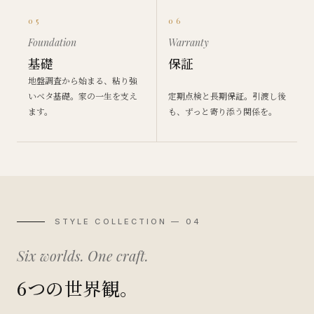
05
06
Foundation
Warranty
基礎
保証
地盤調査から始まる、粘り強
いベタ基礎。家の一生を支え
定期点検と長期保証。引渡し後
ます。
も、ずっと寄り添う関係を。
STYLE COLLECTION — 04
Six worlds. One craft.
6つの世界観。