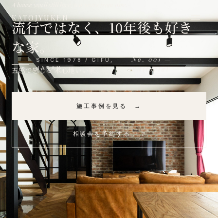
A house you'll still love, ten years from now.
≡
KATOJYUKEN
流行ではなく、10年後も好き
な家。
No. 001 —
SINCE 1978 / GIFU,
JAPAN
Editorial
五感で感じる 木心地いい家。
施工事例を見る →
相談会を予約する →