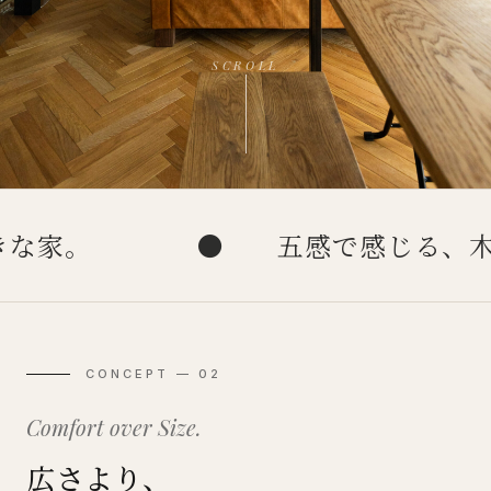
SCROLL
●
五感で感じる、木心地い
CONCEPT — 02
Comfort over Size.
広さより、