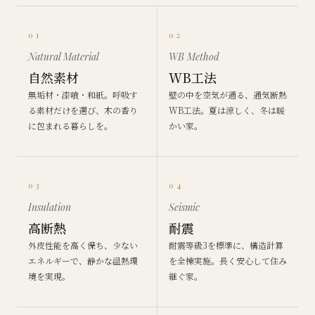
01
02
Natural Material
WB Method
自然素材
WB工法
無垢材・漆喰・和紙。呼吸す
壁の中を空気が通る、通気断熱
る素材だけを選び、木の香り
WB工法。夏は涼しく、冬は暖
に包まれる暮らしを。
かい家。
03
04
Insulation
Seismic
高断熱
耐震
外皮性能を高く保ち、少ない
耐震等級3を標準に、構造計算
エネルギーで、静かな温熱環
を全棟実施。長く安心して住み
境を実現。
継ぐ家。