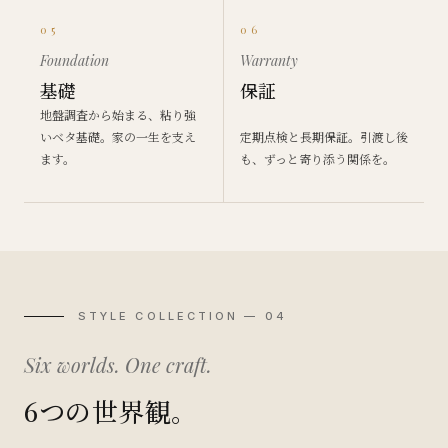
05
06
Foundation
Warranty
基礎
保証
地盤調査から始まる、粘り強
いベタ基礎。家の一生を支え
定期点検と長期保証。引渡し後
ます。
も、ずっと寄り添う関係を。
STYLE COLLECTION — 04
Six worlds. One craft.
6つの世界観。