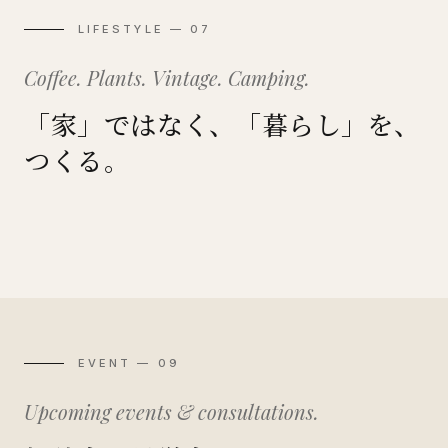
LIFESTYLE — 07
Coffee. Plants. Vintage. Camping.
「家」ではなく、「暮らし」を、
つくる。
Coffee
Plants
DIY
Garage
Vintage
Camping
珈琲のある暮らし
植物のある暮らし
自分でつくる暮らし
ガレージのある暮らし
ヴィンテージと暮らす
外に開かれた暮らし
EVENT — 09
Upcoming events & consultations.