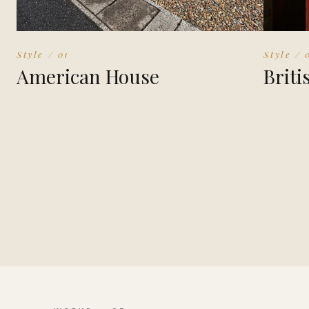
Style / 01
Style / 
American House
Briti