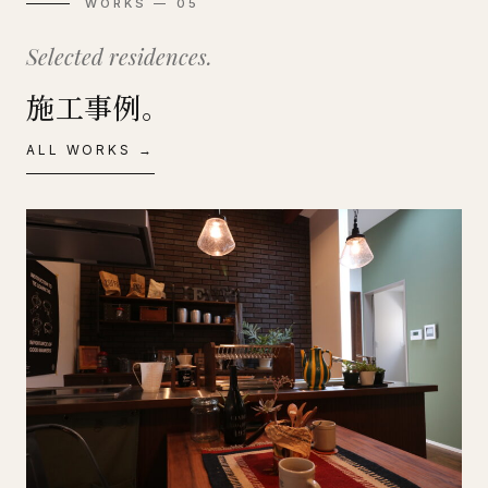
WORKS — 05
Selected residences.
施工事例。
ALL WORKS →