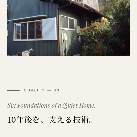
QUALITY — 03
Six Foundations of a Quiet Home.
10年後を、支える技術。