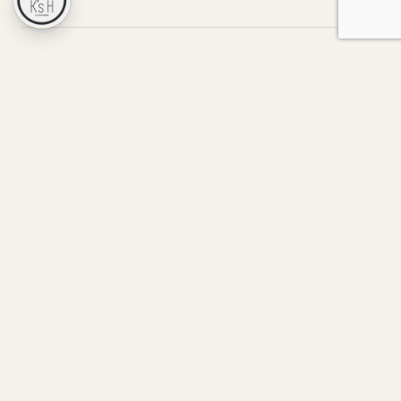
← マガジン一覧へ
VINTAGE LIFE
流行ではなく、10年後も好きな家
へ。
自然素材と、五感で感じる木心地。
ヴィンテージな暮らしは、小さなご相談からはじまりま
す。