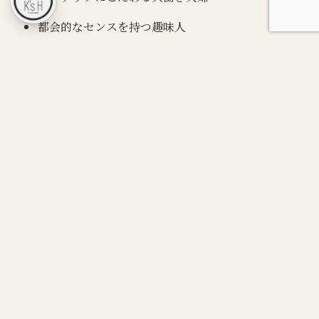
都会的なセンスを持つ趣味人
休日は音楽やアートと過ごす“大人の感性”を大切に
する方へ
よくある質問（FAQ）
Q：素材は本物ですか？
A：自然素材を使った本物の質感にこだわっています。
Q：冷たい印象になりませんか？
A：間接照明や木のぬくもりを取り入れることで、暮ら
しの温度を保ちます。