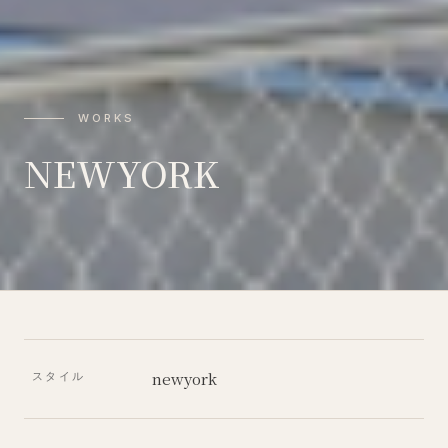
WORKS
NEWYORK
newyork
スタイル