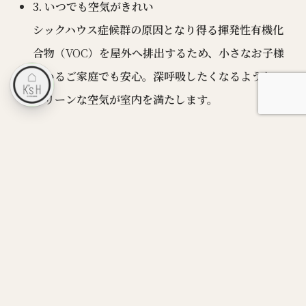
3. いつでも空気がきれい
シックハウス症候群の原因となり得る揮発性有機化
合物（
VOC
）を屋外へ排出するため、小さなお子様
がいるご家庭でも安心。深呼吸したくなるような、
クリーンな空気が室内を満たします。
あなただけの「好き」を、岐阜で形にしませんか？
岐阜という場所で、自然と共にのびのびと暮らす。それ
は、デザイン性の高さと、
WB
工法による「健康で快適
な住環境」の両方を叶えることで実現します。
「自分たちにとっての理想の暮らしとは？」そんな想い
を、ぜひ私たちに聞かせてください。あなたの「好き」